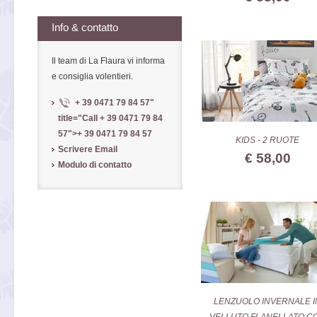
Info & contatto
Il team di La Flaura vi informa
e consiglia volentieri.
+ 39 0471 79 84 57
"
title="Call
+ 39 0471 79 84
57
">
+ 39 0471 79 84 57
KIDS - 2 RUOTE
Scrivere Email
€ 58,00
Modulo di contatto
LENZUOLO INVERNALE I