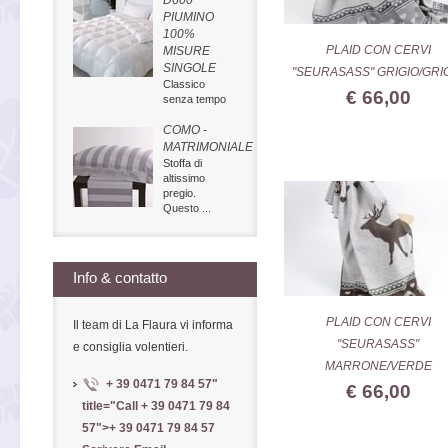
D600
PIUMINO
100%
PLAID CON CERVI
MISURE
SINGOLE
"SEURASASS" GRIGIO/GRI
Classico
€ 66,00
senza tempo
COMO -
MATRIMONIALE
Stoffa di
altissimo
pregio.
Questo ...
Info & contatto
PLAID CON CERVI
Il team di La Flaura vi informa
"SEURASASS"
e consiglia volentieri.
MARRONE/VERDE
+ 39 0471 79 84 57
"
€ 66,00
title="Call
+ 39 0471 79 84
57
">
+ 39 0471 79 84 57