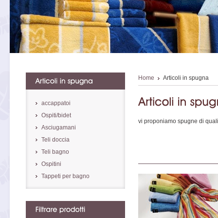
Home
Articoli in spugna
accappatoi
Ospiti/bidet
vi proponiamo spugne di qualit
Asciugamani
Teli doccia
Teli bagno
Ospitini
Tappeti per bagno