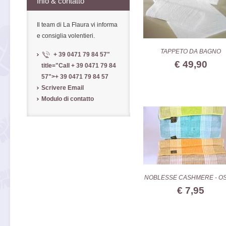
Info & contatto
Il team di La Flaura vi informa
e consiglia volentieri.
TAPPETO DA BAGNO
+ 39 0471 79 84 57
"
€ 49,90
title="Call
+ 39 0471 79 84
57
">
+ 39 0471 79 84 57
Scrivere Email
Modulo di contatto
NOBLESSE CASHMERE - OS
€ 7,95