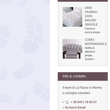
D600
PIUMINO
100%
MISURE
SINGOLE
Classico
senza tempo
COMO -
MATRIMONIALE
Stoffa di
altissimo
pregio.
Questo ...
Info & contatto
Il team di La Flaura vi informa
e consiglia volentieri.
+ 39 0471 79 84 57
Scrivere Email