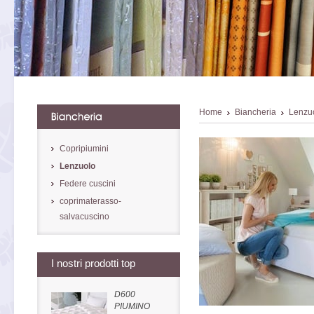
Home
Biancheria
Lenzu
Copripiumini
Lenzuolo
Federe cuscini
coprimaterasso-
salvacuscino
I nostri prodotti top
D600
PIUMINO