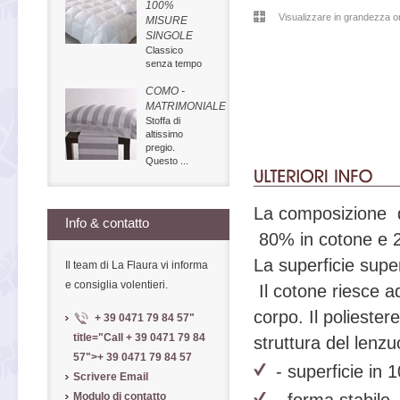
100%
Visualizzare in grandezza or
MISURE
SINGOLE
Classico
senza tempo
COMO -
MATRIMONIALE
Stoffa di
altissimo
pregio.
Questo ...
La composizione del
Info & contatto
80% in cotone e 2
La superficie supe
Il team di La Flaura vi informa
e consiglia volentieri.
Il cotone riesce ad
corpo. Il poliester
+ 39 0471 79 84 57
"
title="Call
+ 39 0471 79 84
struttura del lenzu
57
">
+ 39 0471 79 84 57
- superficie in
Scrivere Email
- forma stabile
Modulo di contatto