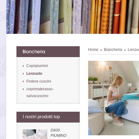
Home
Biancheria
Lenzu
Copripiumini
Lenzuolo
Federe cuscini
coprimaterasso-
salvacuscino
I nostri prodotti top
D600
PIUMINO