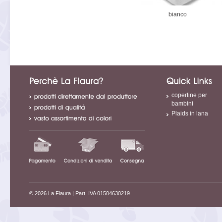
bianco
copertine per
bambini
Plaids in lana
© 2026 La Flaura
| Part. IVA 01504630219