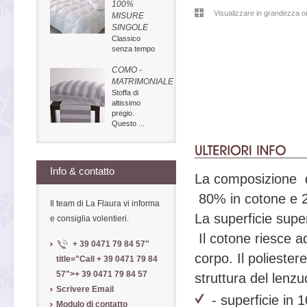
100%
Visualizzare in grandezza or
MISURE
SINGOLE
Classico
senza tempo
COMO -
MATRIMONIALE
Stoffa di
altissimo
pregio.
Questo ...
Info & contatto
La composizione del
80% in cotone e 2
Il team di La Flaura vi informa
La superficie supe
e consiglia volentieri.
Il cotone riesce ad
+ 39 0471 79 84 57
"
corpo. Il poliester
title="Call
+ 39 0471 79 84
57
">
+ 39 0471 79 84 57
struttura del lenzu
Scrivere Email
- superficie in
Modulo di contatto