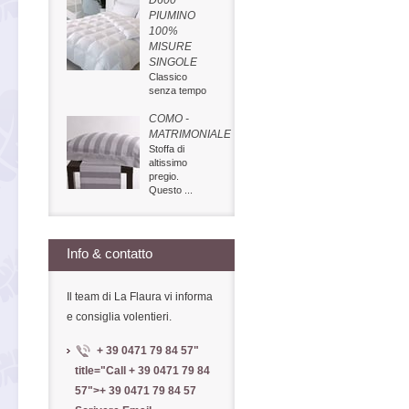
D600
PIUMINO
100%
MISURE
SINGOLE
Classico
senza tempo
COMO -
MATRIMONIALE
Stoffa di
altissimo
pregio.
Questo ...
Info & contatto
Il team di La Flaura vi informa
e consiglia volentieri.
+ 39 0471 79 84 57
"
title="Call
+ 39 0471 79 84
57
">
+ 39 0471 79 84 57