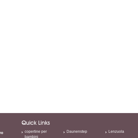
copertine per
Daunenstep
Lenzuola
bambini