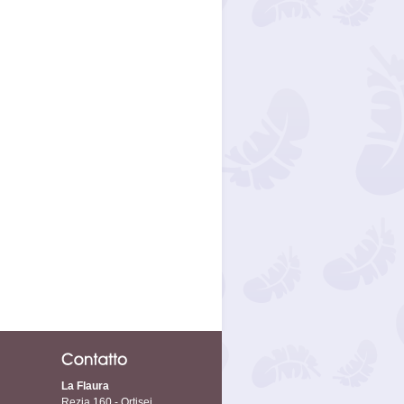
La Flaura
Rezia 160 - Ortisei