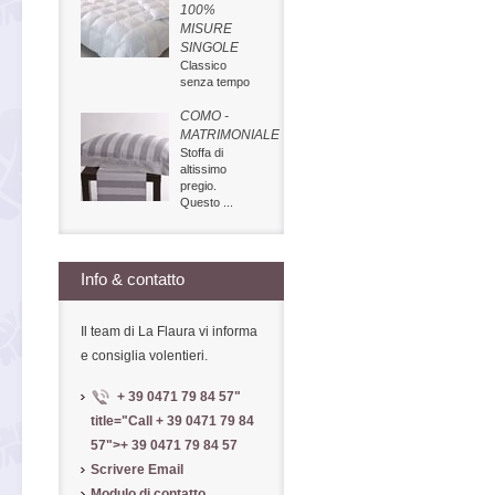
100%
MISURE
SINGOLE
Classico
senza tempo
COMO -
MATRIMONIALE
Stoffa di
altissimo
pregio.
Questo ...
Info & contatto
Il team di La Flaura vi informa
e consiglia volentieri.
+ 39 0471 79 84 57
"
title="Call
+ 39 0471 79 84
57
">
+ 39 0471 79 84 57
Scrivere Email
Modulo di contatto