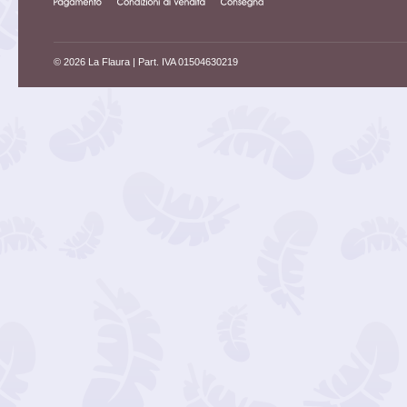
© 2026 La Flaura
| Part. IVA 01504630219