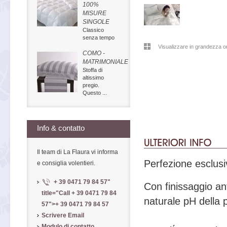
100%
MISURE
SINGOLE
Classico
senza tempo
Visualizzare in grandezza or
COMO -
MATRIMONIALE
Stoffa di
altissimo
pregio.
Questo ...
Info & contatto
Il team di La Flaura vi informa
Perfezione esclusi
e consiglia volentieri.
+ 39 0471 79 84 57
"
Con finissaggio ant
title="Call
+ 39 0471 79 84
naturale pH della p
57
">
+ 39 0471 79 84 57
Scrivere Email
Modulo di contatto