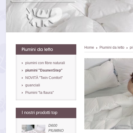
Home
Piumini da letto
p
piumini con fibre naturali
piumini "DaunenStep"
NOVITÀ "Twin Comfort"
guanciali
Piumini "la flaura"
I nostri prodotti top
D600
PIUMINO