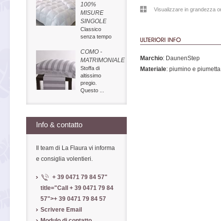
100%
Visualizzare in grandezza or
MISURE
SINGOLE
Classico
senza tempo
COMO -
Marchio
: DaunenStep
MATRIMONIALE
Stoffa di
Materiale
: piumino e piumetta
altissimo
pregio.
Questo ...
Info & contatto
Il team di La Flaura vi informa
e consiglia volentieri.
+ 39 0471 79 84 57
"
title="Call
+ 39 0471 79 84
57
">
+ 39 0471 79 84 57
Scrivere Email
Modulo di contatto