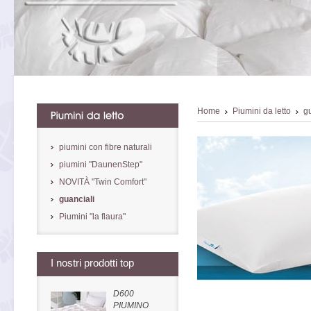
Home
Piumini da letto
gu
piumini con fibre naturali
piumini "DaunenStep"
NOVITÀ "Twin Comfort"
guanciali
Piumini "la flaura"
I nostri prodotti top
D600
PIUMINO