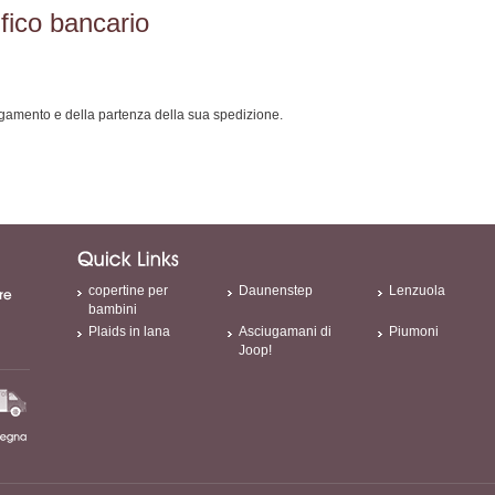
ico bancario
gamento e della partenza della sua spedizione.
copertine per
Daunenstep
Lenzuola
bambini
Plaids in lana
Asciugamani di
Piumoni
Joop!