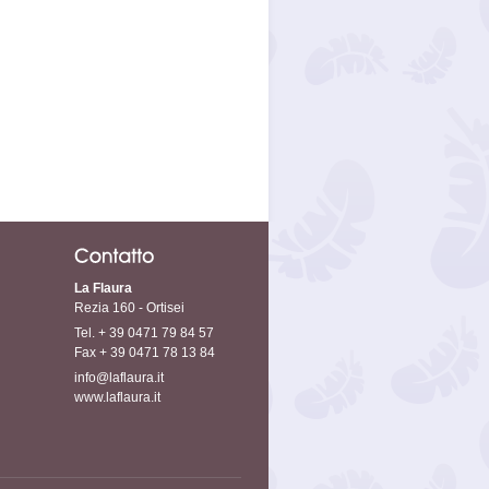
La Flaura
Rezia 160 - Ortisei
Tel. + 39 0471 79 84 57
Fax + 39 0471 78 13 84
info@laflaura.it
www.laflaura.it