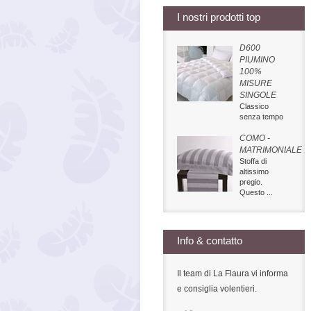
I nostri prodotti top
D600
PIUMINO
100%
MISURE
SINGOLE
Classico
senza tempo
COMO -
MATRIMONIALE
Stoffa di
altissimo
pregio.
Questo ...
Info & contatto
Il team di La Flaura vi informa
e consiglia volentieri.