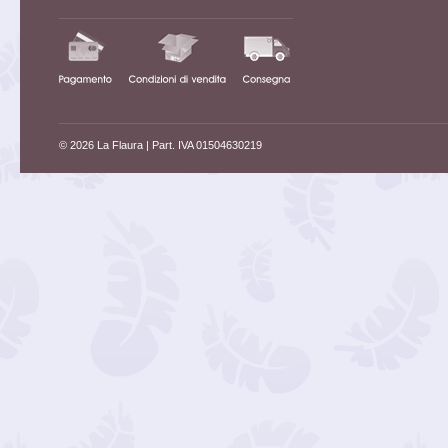
© 2026 La Flaura
| Part. IVA 01504630219