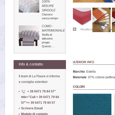
100%
MISURE
SINGOLE
Classico
senza tempo
COMO -
Visualizzare in grandezza or
MATRIMONIALE
Stoffa di
altissimo
pregio.
Questo ...
Info & contatto
Marchio
: Estella
Il team di La Flaura vi informa
Materiale
: 97% cotone pettinat
e consiglia volentieri.
COLORI
+ 39 0471 79 84 57
"
title="Call
+ 39 0471 79 84
57
">
+ 39 0471 79 84 57
Scrivere Email
Modulo di contatto