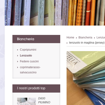
Home
Biancheria
Lenzu
lenzuolo in maglina (jersey) 
Copripiumini
Lenzuolo
Federe cuscini
coprimaterasso-
salvacuscino
I nostri prodotti top
D600
PIUMINO