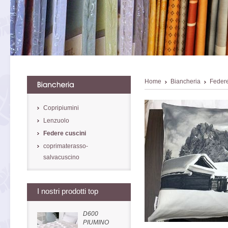
Home
Biancheria
Federe
Copripiumini
Lenzuolo
Federe cuscini
coprimaterasso-
salvacuscino
I nostri prodotti top
D600
PIUMINO