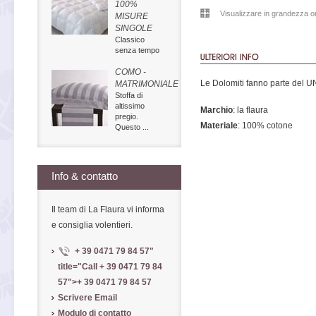
100%
Visualizzare in grandezza or
MISURE
SINGOLE
Classico
senza tempo
COMO -
Le Dolomiti fanno parte del U
MATRIMONIALE
Stoffa di
altissimo
Marchio
: la flaura
pregio.
Materiale
: 100% cotone
Questo ...
Info & contatto
Il team di La Flaura vi informa
e consiglia volentieri.
+ 39 0471 79 84 57
"
title="Call
+ 39 0471 79 84
57
">
+ 39 0471 79 84 57
Scrivere Email
Modulo di contatto