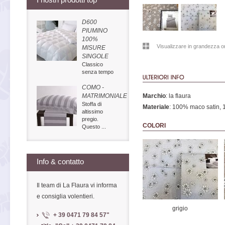
D600
PIUMINO
100%
Visualizzare in grandezza or
MISURE
SINGOLE
Classico
senza tempo
COMO -
MATRIMONIALE
Marchio
: la flaura
Stoffa di
Materiale
: 100% maco satin,
altissimo
pregio.
COLORI
Questo ...
Info & contatto
Il team di La Flaura vi informa
e consiglia volentieri.
grigio
+ 39 0471 79 84 57
"