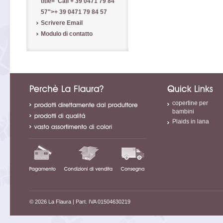
title="Call
+ 39 0471 79 84
57
">
+ 39 0471 79 84 57
Scrivere Email
Modulo di contatto
copertine per
bambini
Plaids in lana
© 2026 La Flaura
| Part. IVA 01504630219