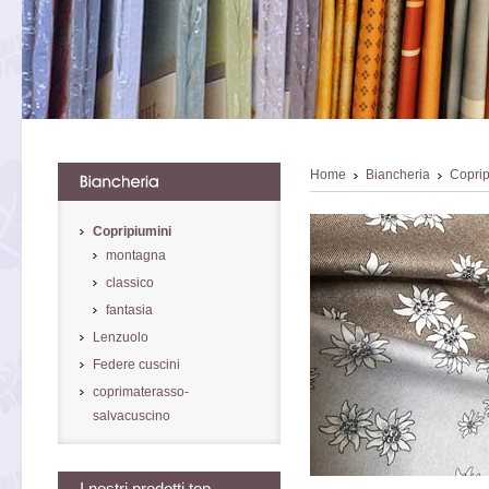
Home
Biancheria
Coprip
Copripiumini
montagna
classico
fantasia
Lenzuolo
Federe cuscini
coprimaterasso-
salvacuscino
I nostri prodotti top