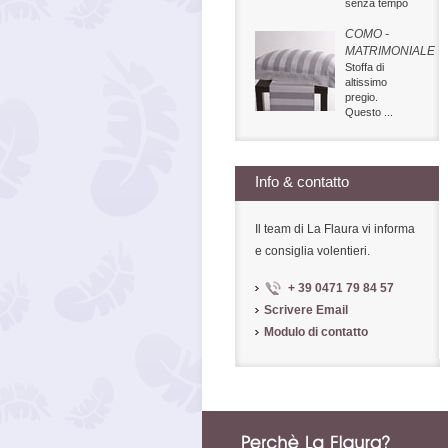
senza tempo
COMO -
MATRIMONIALE
Stoffa di
altissimo
pregio.
Questo ...
Info & contatto
Il team di La Flaura vi informa
e consiglia volentieri.
+ 39 0471 79 84 57
Scrivere Email
Modulo di contatto