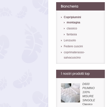
Copripiumini
montagna
classico
fantasia
Lenzuolo
Federe cuscini
coprimaterasso-
salvacuscino
I nostri prodotti top
D600
PIUMINO
100%
MISURE
SINGOLE
Classico