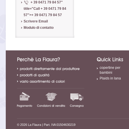
+ 39 0471 79 84 57
"
title="Call
+ 39 0471 79 84
57
">
+ 39 0471 79 84 57
Scrivere Email
Modulo di contatto
copertine per
bambini
Plaids in lana
© 2026 La Flaura
| Part. IVA 01504630219