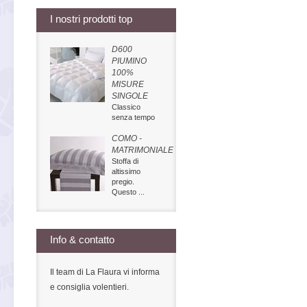
I nostri prodotti top
D600
PIUMINO
100%
MISURE
SINGOLE
Classico
senza tempo
COMO -
MATRIMONIALE
Stoffa di
altissimo
pregio.
Questo ...
Info & contatto
Il team di La Flaura vi informa
e consiglia volentieri.