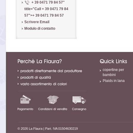
+ 39 0471 79 84 57
"
title="Call
+ 39 0471 79 84
57
">
+ 39 0471 79 84 57
Scrivere Email
Modulo di contatto
copertine per
bambini
Plaids in lana
© 2026 La Flaura
| Part. IVA 01504630219