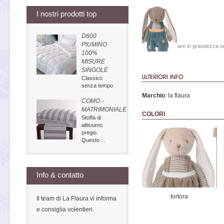
I nostri prodotti top
D600
PIUMINO
Visualizzare in grandezza or
100%
MISURE
SINGOLE
Classico
senza tempo
Marchio
: la flaura
COMO -
MATRIMONIALE
COLORI
Stoffa di
altissimo
pregio.
Questo ...
Info & contatto
tortora
Il team di La Flaura vi informa
e consiglia volentieri.