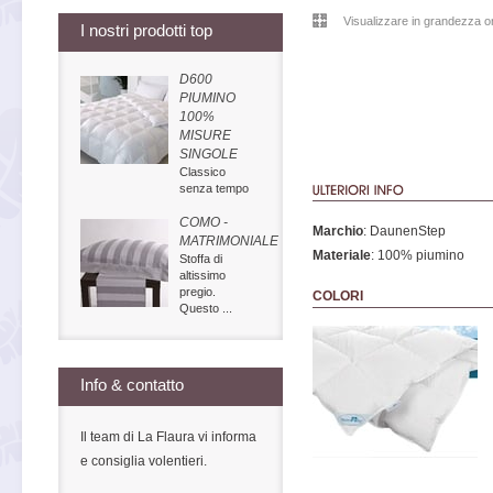
Visualizzare in grandezza or
I nostri prodotti top
D600
PIUMINO
100%
MISURE
SINGOLE
Classico
senza tempo
COMO -
Marchio
: DaunenStep
MATRIMONIALE
Materiale
: 100% piumino
Stoffa di
altissimo
pregio.
COLORI
Questo ...
Info & contatto
Il team di La Flaura vi informa
e consiglia volentieri.