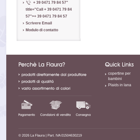
+ 39 0471 79 84 57
"
title="Call
+ 39 0471 79 84
57
">
+ 39 0471 79 84 57
Scrivere Email
Modulo di contatto
copertine per
bambini
Plaids in lana
© 2026 La Flaura
| Part. IVA 01504630219