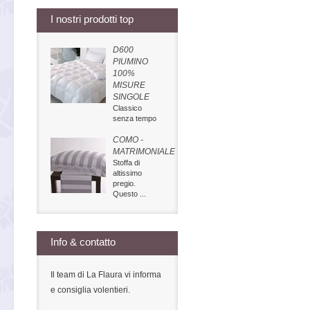
I nostri prodotti top
D600
PIUMINO
100%
MISURE
SINGOLE
Classico
senza tempo
COMO -
MATRIMONIALE
Stoffa di
altissimo
pregio.
Questo ...
Info & contatto
Il team di La Flaura vi informa
e consiglia volentieri.