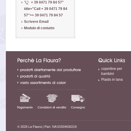
+ 39 0471 79 84 57
"
title="Call
+ 39 0471 79 84
57
">
+ 39 0471 79 84 57
Scrivere Email
Modulo di contatto
copertine per
bambini
Plaids in lana
© 2026 La Flaura
| Part. IVA 01504630219