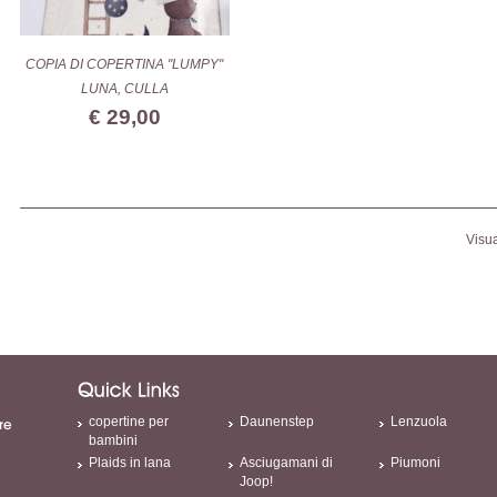
COPIA DI COPERTINA "LUMPY"
LUNA, CULLA
€ 29,00
Visua
copertine per
Daunenstep
Lenzuola
bambini
Plaids in lana
Asciugamani di
Piumoni
Joop!