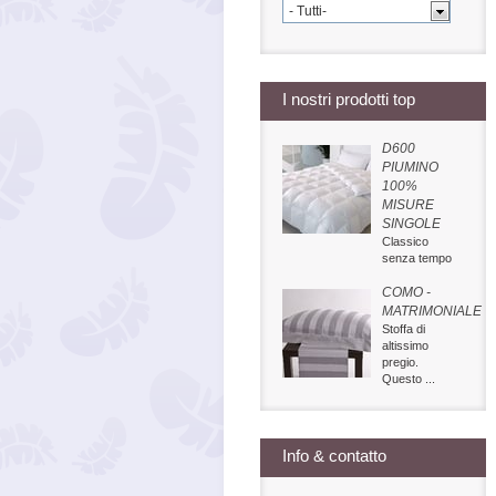
- Tutti-
I nostri prodotti top
D600
PIUMINO
100%
MISURE
SINGOLE
Classico
senza tempo
COMO -
MATRIMONIALE
Stoffa di
altissimo
pregio.
Questo ...
Info & contatto