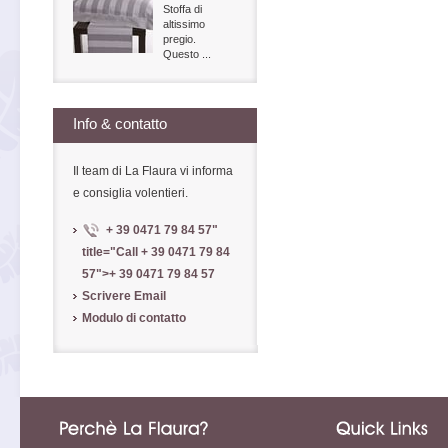
Stoffa di
altissimo
pregio.
Questo ...
Info & contatto
Il team di La Flaura vi informa
e consiglia volentieri.
+ 39 0471 79 84 57
"
title="Call
+ 39 0471 79 84
57
">
+ 39 0471 79 84 57
Scrivere Email
Modulo di contatto