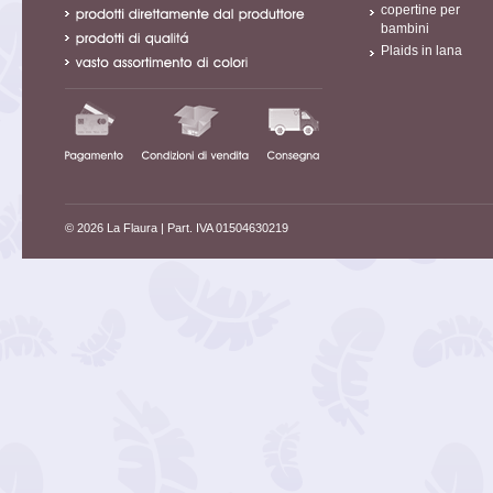
copertine per
bambini
Plaids in lana
© 2026 La Flaura
| Part. IVA 01504630219