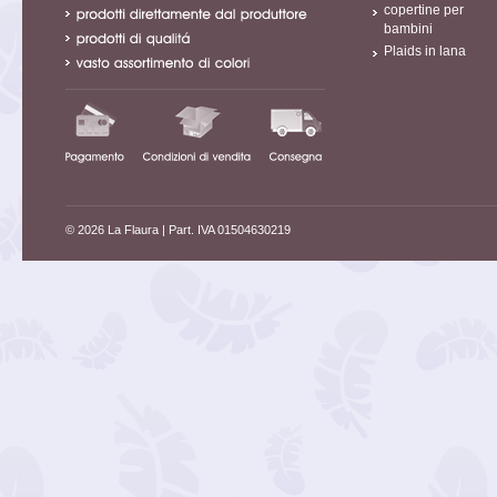
copertine per
bambini
Plaids in lana
© 2026 La Flaura
| Part. IVA 01504630219