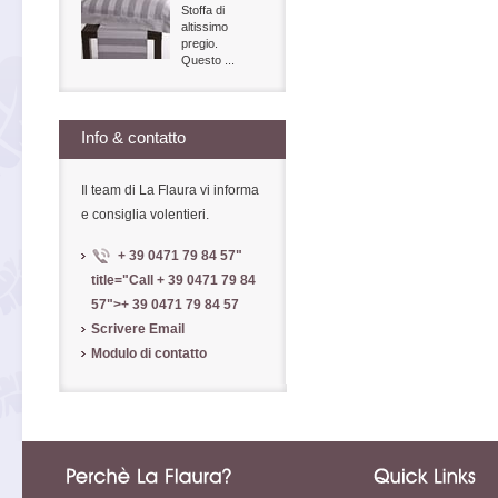
Stoffa di
altissimo
pregio.
Questo ...
Info & contatto
Il team di La Flaura vi informa
e consiglia volentieri.
+ 39 0471 79 84 57
"
title="Call
+ 39 0471 79 84
57
">
+ 39 0471 79 84 57
Scrivere Email
Modulo di contatto