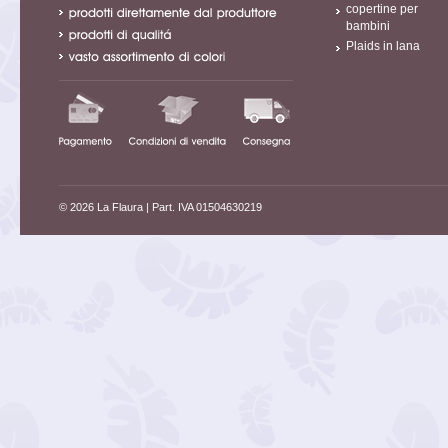
copertine per
bambini
Plaids in lana
© 2026 La Flaura
| Part. IVA 01504630219