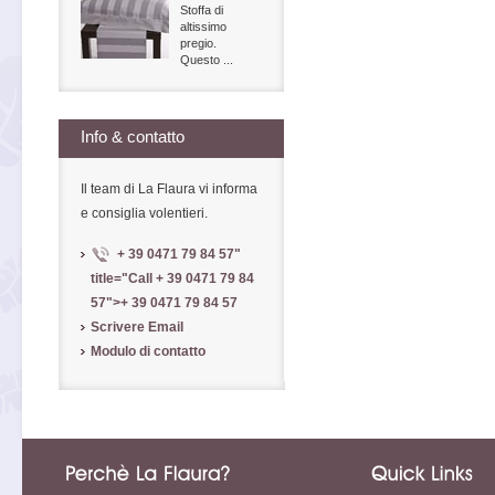
Stoffa di
altissimo
pregio.
Questo ...
Info & contatto
Il team di La Flaura vi informa
e consiglia volentieri.
+ 39 0471 79 84 57
"
title="Call
+ 39 0471 79 84
57
">
+ 39 0471 79 84 57
Scrivere Email
Modulo di contatto