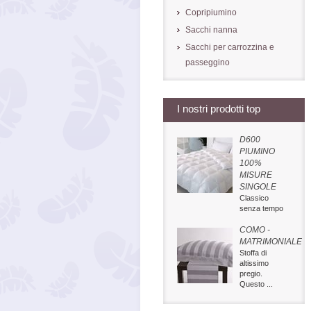
Copripiumino
Sacchi nanna
Sacchi per carrozzina e
passeggino
I nostri prodotti top
D600
PIUMINO
100%
MISURE
SINGOLE
Classico
senza tempo
COMO -
MATRIMONIALE
Stoffa di
altissimo
pregio.
Questo ...