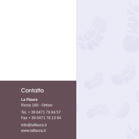
La Flaura
Rezia 160 - Ortisei
Tel. + 39 0471 79 84 57
Fax + 39 0471 78 13 84
info@laflaura.it
www.laflaura.it