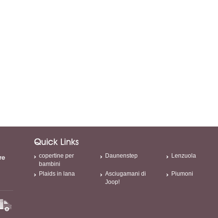
copertine per
Daunenstep
Lenzuola
bambini
Plaids in lana
Asciugamani di
Piumoni
Joop!