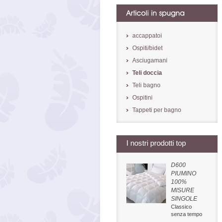
accappatoi
Ospiti/bidet
Asciugamani
Teli doccia
Teli bagno
Ospitini
Tappeti per bagno
I nostri prodotti top
D600
PIUMINO
100%
MISURE
SINGOLE
Classico
senza tempo