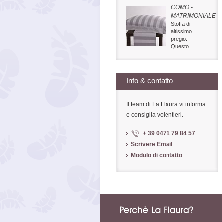
COMO -
MATRIMONIALE
Stoffa di
altissimo
pregio.
Questo ...
Info & contatto
Il team di La Flaura vi informa
e consiglia volentieri.
+ 39 0471 79 84 57
Scrivere Email
Modulo di contatto