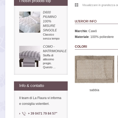
I nostri prodotti top
Visualizzare in grandezza or
D600
PIUMINO
100%
MISURE
SINGOLE
Marchio
: Cawö
Classico
Materiale
: 100% poliestere
senza tempo
COMO -
COLORI
MATRIMONIALE
Stoffa di
altissimo
pregio.
Questo ...
Info & contatto
sabbia
Il team di La Flaura vi informa
e consiglia volentieri.
+ 39 0471 79 84 57
"