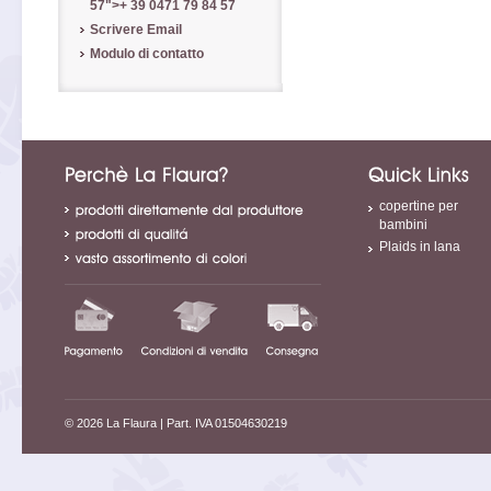
57
">
+ 39 0471 79 84 57
Scrivere Email
Modulo di contatto
copertine per
bambini
Plaids in lana
© 2026 La Flaura
| Part. IVA 01504630219