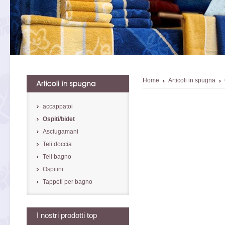
Home
Articoli in spugna
accappatoi
Ospiti/bidet
Asciugamani
Teli doccia
Teli bagno
Ospitini
Tappeti per bagno
I nostri prodotti top