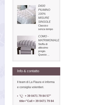
D600
PIUMINO
100%
MISURE
SINGOLE
Classico
senza tempo
COMO -
MATRIMONIALE
Stoffa di
altissimo
pregio.
Questo ...
Info & contatto
Il team di La Flaura vi informa
e consiglia volentieri.
+ 39 0471 79 84 57
"
title="Call
+ 39 0471 79 84