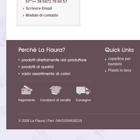
57
">
+ 39 0471 79 84 57
Scrivere Email
Modulo di contatto
copertine per
bambini
Plaids in lana
© 2026 La Flaura
| Part. IVA 01504630219