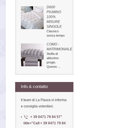
D600
PIUMINO
100%
MISURE
SINGOLE
Classico
senza tempo
COMO -
MATRIMONIALE
Stoffa di
altissimo
pregio.
Questo ...
Info & contatto
Il team di La Flaura vi informa
e consiglia volentieri.
+ 39 0471 79 84 57
"
title="Call
+ 39 0471 79 84