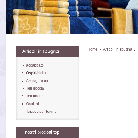
Home
Articoli in spugna
accappatoi
Ospiti/bidet
Asciugamani
Teli doccia
Teli bagno
Ospitini
Tappeti per bagno
I nostri prodotti top