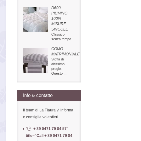
D600
PIUMINO
100%
MISURE
SINGOLE
Classico
senza tempo
COMO -
MATRIMONIALE
Stoffa di
altissimo
pregio.
Questo ...
Info & contatto
Il team di La Flaura vi informa
e consiglia volentieri.
+ 39 0471 79 84 57
"
title="Call
+ 39 0471 79 84