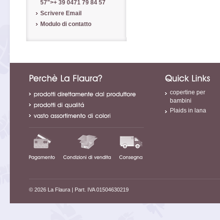
57
">
+ 39 0471 79 84 57
Scrivere Email
Modulo di contatto
copertine per
bambini
Plaids in lana
© 2026 La Flaura
| Part. IVA 01504630219