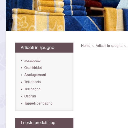
Home
Articoli in spugna
accappatoi
Ospiti/bidet
Asciugamani
Teli doccia
Teli bagno
Ospitini
Tappeti per bagno
I nostri prodotti top