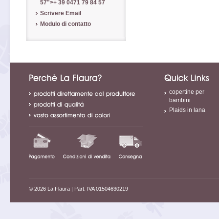
57
">
+ 39 0471 79 84 57
Scrivere Email
Modulo di contatto
copertine per
bambini
Plaids in lana
© 2026 La Flaura
| Part. IVA 01504630219