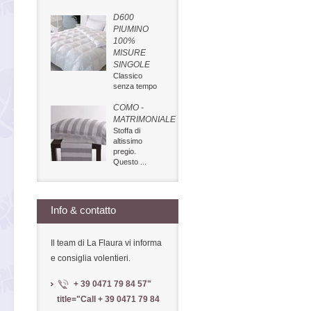
D600
PIUMINO
100%
MISURE
SINGOLE
Classico
senza tempo
COMO -
MATRIMONIALE
Stoffa di
altissimo
pregio.
Questo ...
Info & contatto
Il team di La Flaura vi informa
e consiglia volentieri.
+ 39 0471 79 84 57
"
title="Call
+ 39 0471 79 84