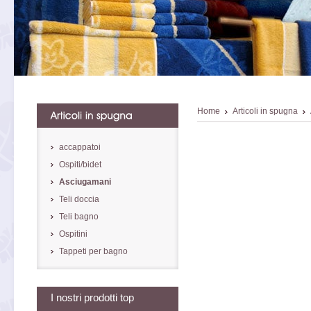
Home
Articoli in spugna
accappatoi
Ospiti/bidet
Asciugamani
Teli doccia
Teli bagno
Ospitini
Tappeti per bagno
I nostri prodotti top