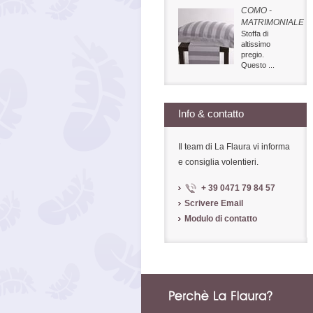
COMO -
MATRIMONIALE
Stoffa di
altissimo
pregio.
Questo ...
Info & contatto
Il team di La Flaura vi informa
e consiglia volentieri.
+ 39 0471 79 84 57
Scrivere Email
Modulo di contatto