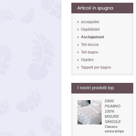
accappatoi
Ospiti/bidet
Asciugamani
Teli doccia
Teli bagno
Ospitini
Tappeti per bagno
I nostri prodotti top
D600
PIUMINO
100%
MISURE
SINGOLE
Classico
senza tempo