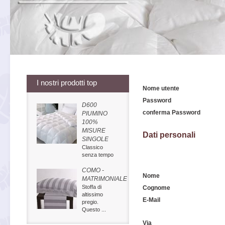
I nostri prodotti top
Nome utente
Password
D600
conferma Password
PIUMINO
100%
MISURE
Dati personali
SINGOLE
Classico
senza tempo
COMO -
Nome
MATRIMONIALE
Stoffa di
Cognome
altissimo
E-Mail
pregio.
Questo ...
Via