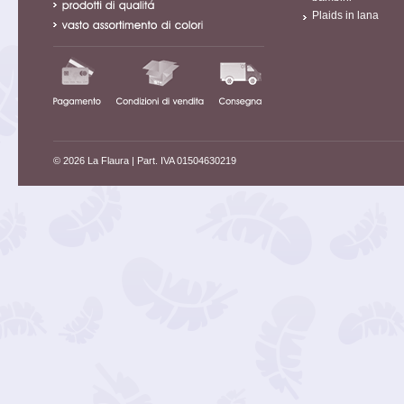
Plaids in lana
© 2026 La Flaura
| Part. IVA 01504630219