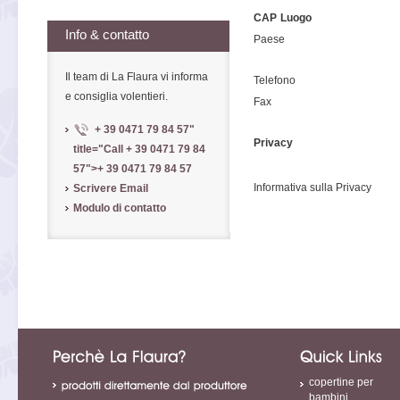
CAP
Luogo
Info & contatto
Paese
Il team di La Flaura vi informa
Telefono
e consiglia volentieri.
Fax
+ 39 0471 79 84 57
"
Privacy
title="Call
+ 39 0471 79 84
57
">
+ 39 0471 79 84 57
Informativa sulla Privacy
Scrivere Email
Modulo di contatto
copertine per
bambini