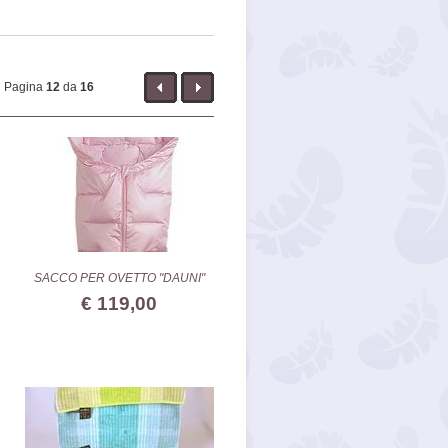
Pagina
12
da
16
SACCO PER OVETTO "DAUNI"
€ 119,00