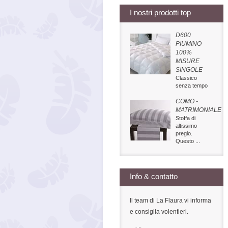
I nostri prodotti top
D600
PIUMINO
100%
MISURE
SINGOLE
Classico
senza tempo
COMO -
MATRIMONIALE
Stoffa di
altissimo
pregio.
Questo ...
Info & contatto
Il team di La Flaura vi informa
e consiglia volentieri.