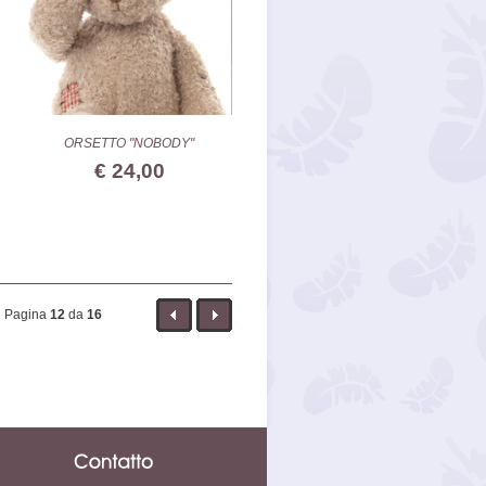
ORSETTO "NOBODY"
€ 24,00
Pagina
12
da
16