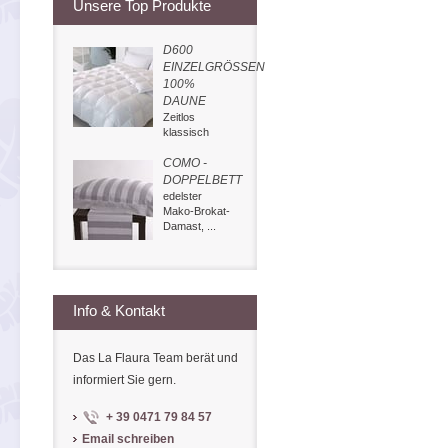
Unsere Top Produkte
D600
EINZELGRÖSSEN
100%
DAUNE
Zeitlos
klassisch
COMO -
DOPPELBETT
edelster
Mako-Brokat-
Damast, ...
Info & Kontakt
Das La Flaura Team berät und
informiert Sie gern.
+ 39 0471 79 84 57
Email schreiben