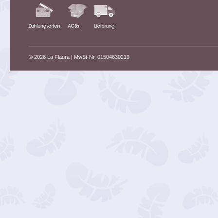
© 2026 La Flaura
| MwSt-Nr. 01504630219