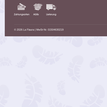
© 2026 La Flaura
| MwSt-Nr. 01504630219