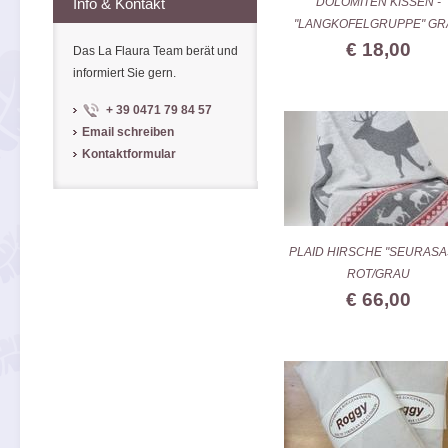
DOLOMITEN KISSEN -
Info & Kontakt
"LANGKOFELGRUPPE" GR
€ 18,00
Das La Flaura Team berät und
informiert Sie gern.
+ 39 0471 79 84 57
Email schreiben
Kontaktformular
PLAID HIRSCHE "SEURASA
ROT/GRAU
€ 66,00