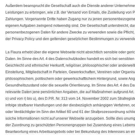
Außerdem beansprucht die Gesellschaft auch die Dienste anderer Unternehm
Leistungen zu erbringen, wie z.B. der Versand von Emails, die Zustellung von 
Zahlungen. Vorgenannte Dritte haben Zugang nur zu jenen personenbezogenen 
eigenen Aufgaben zwingend notwendig sind. Die Gesellschaft unterstreicht, dass 
personenbezogenen Daten für andere Zwecke zu verwenden sowie die Pflicht,
der Privacy Policy und den geltenden gesetzlichen Bestimmungen zu verwend
La Flaura erhebt über die eigene Webseite nicht absichtlich sensible oder ger
Daten. Im Sinne des Art. 4 des Datenschutzkodex handelt es sich bei sensibl
Geschlecht und ethnischer Herkunft, religiöser, philosophischer oder anderweit
Einstellung, Mitgliedschaft in Parteien, Gewerkschaften, Vereinen oder Organisa
philosophischem, politischem oder gewerkschaftlichem Hintergrund, sowie An
Gesundheitszustand oder die sexuelle Orientierung. Im Sinne des Art. 4 des D
relevante Daten jene persönlichen Angaben, die auf Maßnahmen aufgrund Art. 3
o) und von r) bis u), des D.P.R. Nr. 313 vom 14. November 2002 zum Strafregist
infolge strafbarer Handlungen und der diesbezüglich anhängigen Verfahren, ode
oder Verdächtigter im Sinn der Artikel 60 und 61 der Strafprozessordnung schl
solche Informationen nicht auf unserer Webseite anzugeben. Sollte dies unumgä
der Zuordnung zu geschützten Personengruppen bei Zusendung eines Lebensl
Beantwortung eines Arbeitsangebots oder bei Bekundung des Interesses an eine