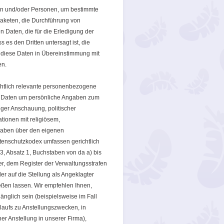
en und/oder Personen, um bestimmte
Paketen, die Durchführung von
Daten, die für die Erledigung der
es den Dritten untersagt ist, die
 diese Daten in Übereinstimmung mit
en.
ichtlich relevante personenbezogene
en Daten um persönliche Angaben zum
iger Anschauung, politischer
tionen mit religiösem,
gaben über den eigenen
atenschutzkodex umfassen gerichtlich
, Absatz 1, Buchstaben von da a) bis
er, dem Register der Verwaltungsstrafen
r auf die Stellung als Angeklagter
ießen lassen. Wir empfehlen Ihnen,
nglich sein (beispielsweise im Fall
aufs zu Anstellungszwecken, in
r Anstellung in unserer Firma),