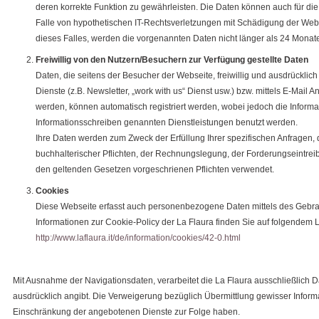
deren korrekte Funktion zu gewährleisten. Die Daten können auch für die 
Falle von hypothetischen IT-Rechtsverletzungen mit Schädigung der Web
dieses Falles, werden die vorgenannten Daten nicht länger als 24 Monate
Freiwillig von den Nutzern/Besuchern zur Verfügung gestellte Daten
Daten, die seitens der Besucher der Webseite, freiwillig und ausdrückli
Dienste (z.B. Newsletter, „work with us“ Dienst usw.) bzw. mittels E-Mail A
werden, können automatisch registriert werden, wobei jedoch die Informat
Informationsschreiben genannten Dienstleistungen benutzt werden.
Ihre Daten werden zum Zweck der Erfüllung Ihrer spezifischen Anfragen, de
buchhalterischer Pflichten, der Rechnungslegung, der Forderungseintreib
den geltenden Gesetzen vorgeschrienen Pflichten verwendet.
Cookies
Diese Webseite erfasst auch personenbezogene Daten mittels des Gebra
Informationen zur Cookie-Policy der La Flaura finden Sie auf folgendem L
http://www.laflaura.it/de/information/cookies/42-0.html
Mit Ausnahme der Navigationsdaten, verarbeitet die La Flaura ausschließlich Dat
ausdrücklich angibt. Die Verweigerung bezüglich Übermittlung gewisser Inform
Einschränkung der angebotenen Dienste zur Folge haben.