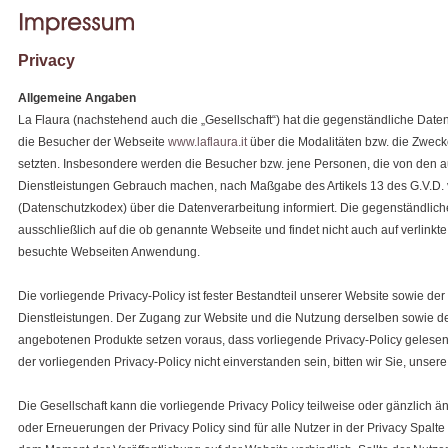
Privacy
Allgemeine Angaben
La Flaura (nachstehend auch die „Gesellschaft“) hat die gegenständliche Dat
die Besucher der Webseite
www.laflaura.it
über die Modalitäten bzw. die Zweck
setzten. Insbesondere werden die Besucher bzw. jene Personen, die von den 
Dienstleistungen Gebrauch machen, nach Maßgabe des Artikels 13 des G.V.D. 
(Datenschutzkodex) über die Datenverarbeitung informiert. Die gegenständlic
ausschließlich auf die ob genannte Webseite und findet nicht auch auf verlinkt
besuchte Webseiten Anwendung.
Die vorliegende Privacy-Policy ist fester Bestandteil unserer Website sowie d
Dienstleistungen. Der Zugang zur Website und die Nutzung derselben sowie de
angebotenen Produkte setzen voraus, dass vorliegende Privacy-Policy gelesen 
der vorliegenden Privacy-Policy nicht einverstanden sein, bitten wir Sie, unser
Die Gesellschaft kann die vorliegende Privacy Policy teilweise oder gänzlich 
oder Erneuerungen der Privacy Policy sind für alle Nutzer in der Privacy Spalt