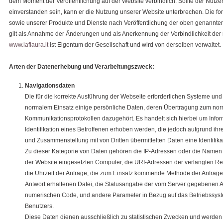
dem Moment der Veröffentlichung auf der Website verbindlich. Sollte der Nutze
einverstanden sein, kann er die Nutzung unserer Website unterbrechen. Die f
sowie unserer Produkte und Dienste nach Veröffentlichung der oben genann
gilt als Annahme der Änderungen und als Anerkennung der Verbindlichkeit de
www.laflaura.it
ist Eigentum der Gesellschaft und wird von derselben verwaltet.
Arten der Datenerhebung und Verarbeitungszweck:
Navigationsdaten
Die für die korrekte Ausführung der Webseite erforderlichen Systeme und
normalem Einsatz einige persönliche Daten, deren Übertragung zum norm
Kommunikationsprotokollen dazugehört. Es handelt sich hierbei um Inform
Identifikation eines Betroffenen erhoben werden, die jedoch aufgrund ihr
und Zusammenstellung mit von Dritten übermittelten Daten eine Identifik
Zu dieser Kategorie von Daten gehören die IP-Adressen oder die Namen
der Website eingesetzten Computer, die URI-Adressen der verlangten Res
die Uhrzeit der Anfrage, die zum Einsatz kommende Methode der Anfrage 
Antwort erhaltenen Datei, die Statusangabe der vom Server gegebenen Antw
numerischen Code, und andere Parameter in Bezug auf das Betriebssy
Benutzers.
Diese Daten dienen ausschließlich zu statistischen Zwecken und werden