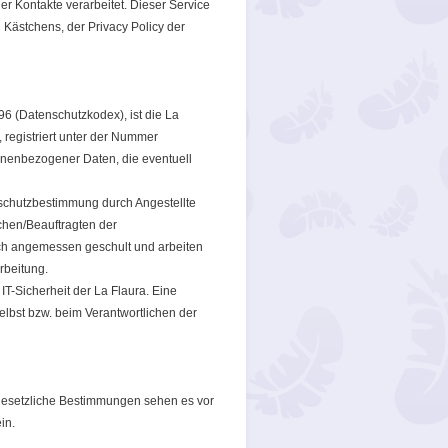
r Kontakte verarbeitet. Dieser Service
Kästchens, der Privacy Policy der
96 (Datenschutzkodex), ist die La
, registriert unter der Nummer
onenbezogener Daten, die eventuell
schutzbestimmung durch Angestellte
ichen/Beauftragten der
ch angemessen geschult und arbeiten
rbeitung.
IT-Sicherheit der La Flaura. Eine
selbst bzw. beim Verantwortlichen der
 gesetzliche Bestimmungen sehen es vor
in.