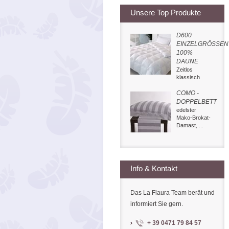
Unsere Top Produkte
D600
EINZELGRÖSSEN
100%
DAUNE
Zeitlos
klassisch
COMO -
DOPPELBETT
edelster
Mako-Brokat-
Damast, ...
Info & Kontakt
Das La Flaura Team berät und
informiert Sie gern.
+ 39 0471 79 84 57