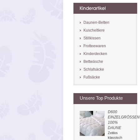
Daunen-Betten
Kuscheltiere
Stillkissen
Frotteewaren
Kinderdecken
Bettwäsche
Schlafsäcke
Fußsäcke
Unsere Top Produkte
D600
EINZELGRÖSSEN
100%
DAUNE
Zeitlos
klassisch