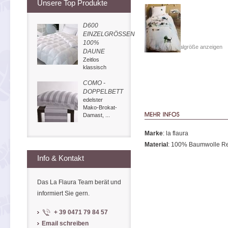
Unsere Top Produkte
D600
EINZELGRÖSSEN
100%
In Originalgröße anzeigen
DAUNE
Zeitlos
klassisch
COMO -
DOPPELBETT
edelster
Mako-Brokat-
Damast, ...
Marke
: la flaura
Material
: 100% Baumwolle Re
Info & Kontakt
Das La Flaura Team berät und
informiert Sie gern.
+ 39 0471 79 84 57
Email schreiben