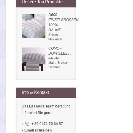
Unsere Top Produkte
D600
EINZELGRÖSSEN
100%
DAUNE
Zeitlos
klassisch
COMO -
DOPPELBETT
edelster
Mako-Brokat-
Damast, ...
Info & Kontakt
Das La Flaura Team berät und
informiert Sie gern.
+ 39 0471 79 84 57
Email schreiben