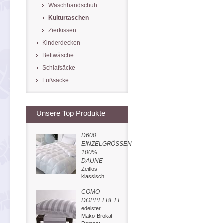
Waschhandschuh
Kulturtaschen
Zierkissen
Kinderdecken
Bettwäsche
Schlafsäcke
Fußsäcke
Unsere Top Produkte
D600
EINZELGRÖSSEN
100%
DAUNE
Zeitlos
klassisch
COMO -
DOPPELBETT
edelster
Mako-Brokat-