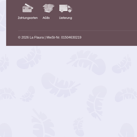
© 2026 La Flaura
| MwSt-Nr. 01504630219