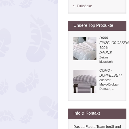
Fußsäcke
Unsere Top Produkte
D600
EINZELGRÖSSEN
100%
DAUNE
Zeitlos
klassisch
COMO -
DOPPELBETT
edelster
Mako-Brokat-
Damast, ...
Info & Kontakt
Das La Flaura Team berät und