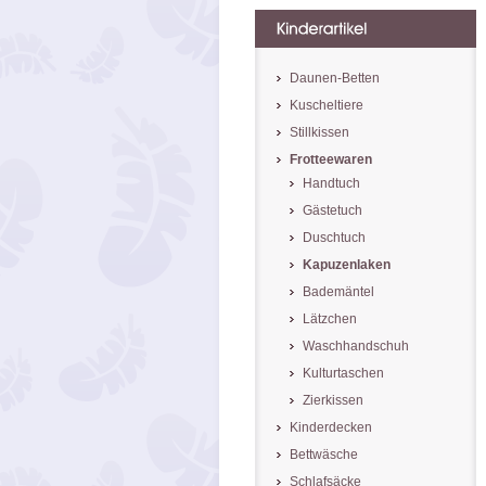
Daunen-Betten
Kuscheltiere
Stillkissen
Frotteewaren
Handtuch
Gästetuch
Duschtuch
Kapuzenlaken
Bademäntel
Lätzchen
Waschhandschuh
Kulturtaschen
Zierkissen
Kinderdecken
Bettwäsche
Schlafsäcke