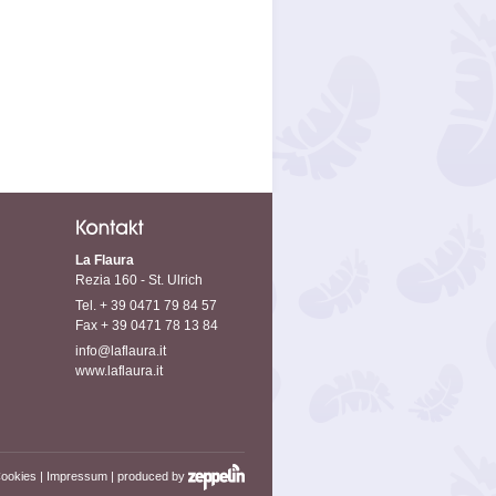
La Flaura
Rezia 160 - St. Ulrich
Tel. + 39 0471 79 84 57
Fax + 39 0471 78 13 84
info@laflaura.it
www.laflaura.it
ookies
|
Impressum
|
produced by