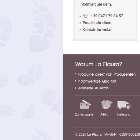
informiert Sie gern.
+ 39 0471 79 84 57
Email schreiben
Kontaktformular
© 2026 La Flaura
| MwSt-Nr. 01504630219