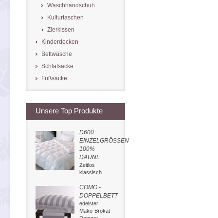
Waschhandschuh
Kulturtaschen
Zierkissen
Kinderdecken
Bettwäsche
Schlafsäcke
Fußsäcke
Unsere Top Produkte
D600
EINZELGRÖSSEN
100%
DAUNE
Zeitlos
klassisch
COMO -
DOPPELBETT
edelster
Mako-Brokat-