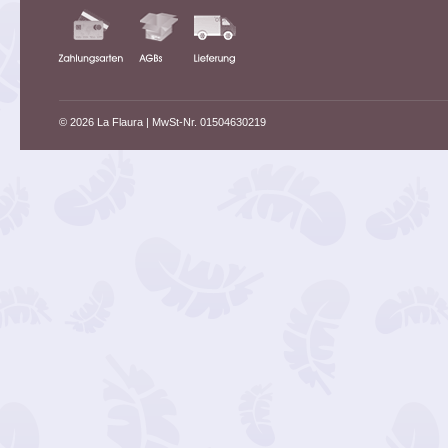
© 2026 La Flaura
| MwSt-Nr. 01504630219