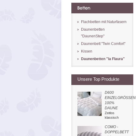
Flachbetten mit Naturfasern
Daunenbetten
"DaunenStep"
Daunenbett "Twin Comfort"
Kissen
Daunenbetten "la Flaura"
Unsere Top Produkte
D600
EINZELGRÖSSEN
100%
DAUNE
Zeitlos
klassisch
COMO -
DOPPELBETT