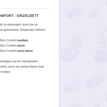
OMFORT - EINZELBETT
l zu erleichtern, kann die im
er gemessene Temperatur hilfreich
 Twin Comfort
medium
 Twin Comfort
warm
 Twin Comfort
extra warm
.
sichtigen sie ihr individuelles
fnis, wenn sie immer frieren bzw.
m haben.