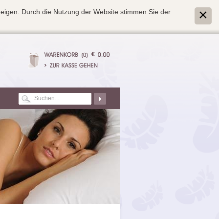
zeigen. Durch die Nutzung der Website stimmen Sie der
€