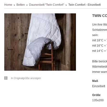
Home
Betten
Daunenbett "Twin Comfort"
Twin Comfort - Einzelbett
TWIN C
Um ihre Wah
Schlafzimm
sein:
mit 18°C =
mit 16°C =
mit 14°C =
Bitte berück
Wärmebedür
immer war
In Originalgröße anzeigen
Maß
Einzelbett
Größe
135x200