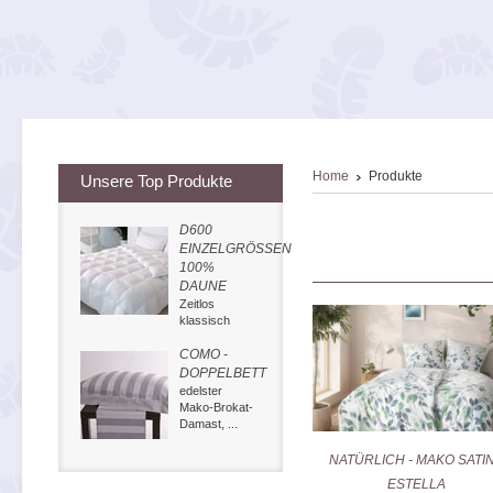
Home
Produkte
Unsere Top Produkte
D600
EINZELGRÖSSEN
100%
DAUNE
Zeitlos
klassisch
COMO -
DOPPELBETT
edelster
Mako-Brokat-
Damast, ...
NATÜRLICH - MAKO SATIN
ESTELLA