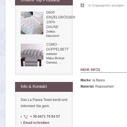
In Originalgröße anzeigen
D600
EINZELGRÖSSEN
100%
DAUNE
Zeitlos
klassisch
COMO -
DOPPELBETT
edelster
Mako-Brokat-
Damast, ...
Marke
: la flaura
Info & Kontakt
Material
: Rapssamen
Das La Flaura Team berät und
informiert Sie gern.
+ 39 0471 79 84 57
Email schreiben