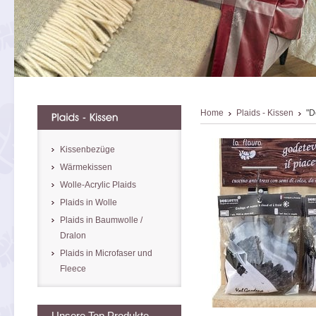
Home
Plaids - Kissen
"D
Kissenbezüge
Wärmekissen
Wolle-Acrylic Plaids
Plaids in Wolle
Plaids in Baumwolle /
Dralon
Plaids in Microfaser und
Fleece
Unsere Top Produkte