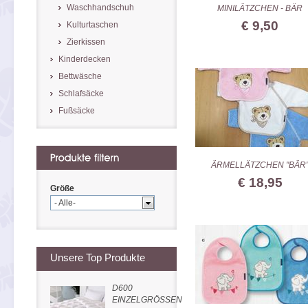
Waschhandschuh
MINILÄTZCHEN - BÄR
€ 9,50
Kulturtaschen
Zierkissen
Kinderdecken
Bettwäsche
Schlafsäcke
Fußsäcke
ÄRMELLÄTZCHEN "BÄR
€ 18,95
Größe
- Alle-
Unsere Top Produkte
D600
EINZELGRÖSSEN