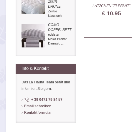
100%
LÄTZCHEN "ELEFANT"
DAUNE
Zeitlos
€ 10,95
klassisch
COMO -
DOPPELBETT
edelster
Mako-Brokat-
Damast, ...
Info & Kontakt
Das La Flaura Team berät und
informiert Sie gern.
+ 39 0471 79 84 57
Email schreiben
Kontaktformular